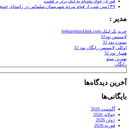
فوری: جواد نکونام به لیگ برتر برگشت
۱۴۹مین شب از قیام مردم شهرستان سلماس در راستای خونخواهی رهبر شهید + تصاویر
مدیر :
خرید بک لینک behtarinbacklink.com
لایسنس نود32
پسورد نود 32
اوکلی لایسنس رایگان نود 32
همیار نود 32
بهترین سئو
رایگان
آخرین دیدگاه‌ها
بایگانی‌ها
آگوست 2026
جولای 2026
ژوئن 2026
فوریه 2026