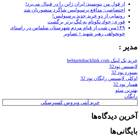
از قول من بنویسید: ایران ژاپن را در فینال می‌برد!
اختصاصی: مدافع پرسپولیس شاگرد منصوریان شد
رونمایی از دو خرید جدید پرسپولیس!
فوری: جواد نکونام به لیگ برتر برگشت
۱۴۹مین شب از قیام مردم شهرستان سلماس در راستای
خونخواهی رهبر شهید + تصاویر
مدیر :
خرید بک لینک behtarinbacklink.com
لایسنس نود32
پسورد نود 32
اوکلی لایسنس رایگان نود 32
همیار نود 32
بهترین سئو
رایگان
خرید آنتی ویروس کسپرسکی
آخرین دیدگاه‌ها
بایگانی‌ها