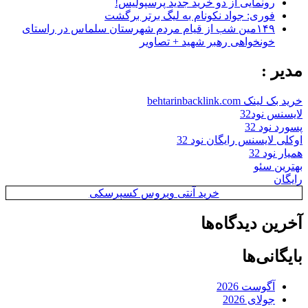
رونمایی از دو خرید جدید پرسپولیس!
فوری: جواد نکونام به لیگ برتر برگشت
۱۴۹مین شب از قیام مردم شهرستان سلماس در راستای
خونخواهی رهبر شهید + تصاویر
مدیر :
خرید بک لینک behtarinbacklink.com
لایسنس نود32
پسورد نود 32
اوکلی لایسنس رایگان نود 32
همیار نود 32
بهترین سئو
رایگان
خرید آنتی ویروس کسپرسکی
آخرین دیدگاه‌ها
بایگانی‌ها
آگوست 2026
جولای 2026