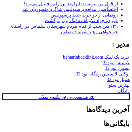
از قول من بنویسید: ایران ژاپن را در فینال می‌برد!
اختصاصی: مدافع پرسپولیس شاگرد منصوریان شد
رونمایی از دو خرید جدید پرسپولیس!
فوری: جواد نکونام به لیگ برتر برگشت
۱۴۹مین شب از قیام مردم شهرستان سلماس در راستای
خونخواهی رهبر شهید + تصاویر
مدیر :
خرید بک لینک behtarinbacklink.com
لایسنس نود32
پسورد نود 32
اوکلی لایسنس رایگان نود 32
همیار نود 32
بهترین سئو
رایگان
خرید آنتی ویروس کسپرسکی
آخرین دیدگاه‌ها
بایگانی‌ها