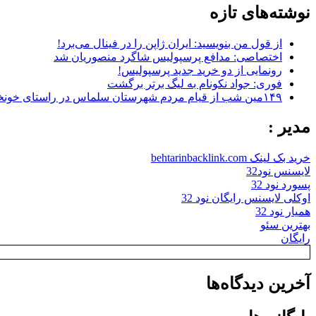
نوشته‌های تازه
از قول من بنویسید: ایران ژاپن را در فینال می‌برد!
اختصاصی: مدافع پرسپولیس شاگرد منصوریان شد
رونمایی از دو خرید جدید پرسپولیس!
فوری: جواد نکونام به لیگ برتر برگشت
۱۴۹مین شب از قیام مردم شهرستان سلماس در راستای خونخواهی رهبر شهید + تصاویر
مدیر :
خرید بک لینک behtarinbacklink.com
لایسنس نود32
پسورد نود 32
اوکلی لایسنس رایگان نود 32
همیار نود 32
بهترین سئو
رایگان
آخرین دیدگاه‌ها