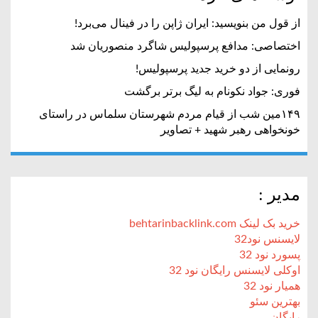
از قول من بنویسید: ایران ژاپن را در فینال می‌برد!
اختصاصی: مدافع پرسپولیس شاگرد منصوریان شد
رونمایی از دو خرید جدید پرسپولیس!
فوری: جواد نکونام به لیگ برتر برگشت
۱۴۹مین شب از قیام مردم شهرستان سلماس در راستای
خونخواهی رهبر شهید + تصاویر
مدیر :
خرید بک لینک behtarinbacklink.com
لایسنس نود32
پسورد نود 32
اوکلی لایسنس رایگان نود 32
همیار نود 32
بهترین سئو
رایگان