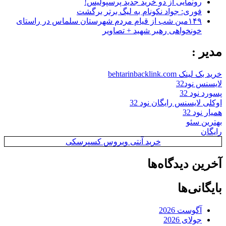
رونمایی از دو خرید جدید پرسپولیس!
فوری: جواد نکونام به لیگ برتر برگشت
۱۴۹مین شب از قیام مردم شهرستان سلماس در راستای
خونخواهی رهبر شهید + تصاویر
مدیر :
خرید بک لینک behtarinbacklink.com
لایسنس نود32
پسورد نود 32
اوکلی لایسنس رایگان نود 32
همیار نود 32
بهترین سئو
رایگان
خرید آنتی ویروس کسپرسکی
آخرین دیدگاه‌ها
بایگانی‌ها
آگوست 2026
جولای 2026