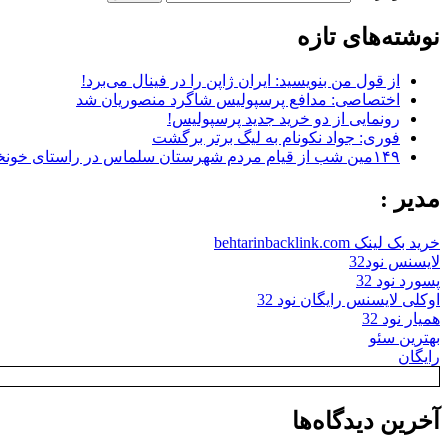
نوشته‌های تازه
از قول من بنویسید: ایران ژاپن را در فینال می‌برد!
اختصاصی: مدافع پرسپولیس شاگرد منصوریان شد
رونمایی از دو خرید جدید پرسپولیس!
فوری: جواد نکونام به لیگ برتر برگشت
۱۴۹مین شب از قیام مردم شهرستان سلماس در راستای خونخواهی رهبر شهید + تصاویر
مدیر :
خرید بک لینک behtarinbacklink.com
لایسنس نود32
پسورد نود 32
اوکلی لایسنس رایگان نود 32
همیار نود 32
بهترین سئو
رایگان
آخرین دیدگاه‌ها