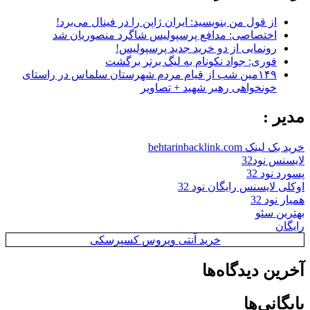
از قول من بنویسید: ایران ژاپن را در فینال می‌برد!
اختصاصی: مدافع پرسپولیس شاگرد منصوریان شد
رونمایی از دو خرید جدید پرسپولیس!
فوری: جواد نکونام به لیگ برتر برگشت
۱۴۹مین شب از قیام مردم شهرستان سلماس در راستای
خونخواهی رهبر شهید + تصاویر
مدیر :
خرید بک لینک behtarinbacklink.com
لایسنس نود32
پسورد نود 32
اوکلی لایسنس رایگان نود 32
همیار نود 32
بهترین سئو
رایگان
خرید آنتی ویروس کسپرسکی
آخرین دیدگاه‌ها
بایگانی‌ها