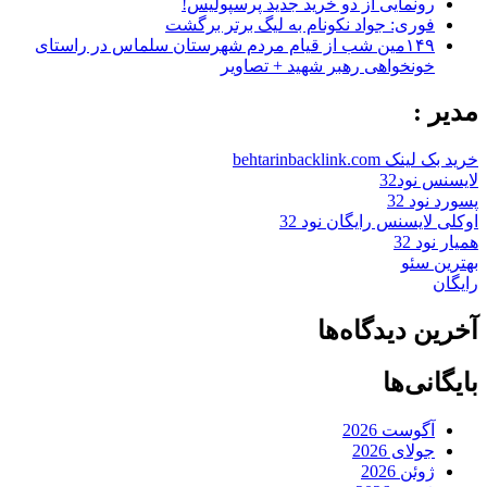
رونمایی از دو خرید جدید پرسپولیس!
فوری: جواد نکونام به لیگ برتر برگشت
۱۴۹مین شب از قیام مردم شهرستان سلماس در راستای
خونخواهی رهبر شهید + تصاویر
مدیر :
خرید بک لینک behtarinbacklink.com
لایسنس نود32
پسورد نود 32
اوکلی لایسنس رایگان نود 32
همیار نود 32
بهترین سئو
رایگان
آخرین دیدگاه‌ها
بایگانی‌ها
آگوست 2026
جولای 2026
ژوئن 2026