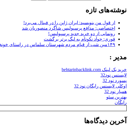
نوشته‌های تازه
از قول من بنویسید: ایران ژاپن را در فینال می‌برد!
اختصاصی: مدافع پرسپولیس شاگرد منصوریان شد
رونمایی از دو خرید جدید پرسپولیس!
فوری: جواد نکونام به لیگ برتر برگشت
۱۴۹مین شب از قیام مردم شهرستان سلماس در راستای خونخواهی رهبر شهید + تصاویر
مدیر :
خرید بک لینک behtarinbacklink.com
لایسنس نود32
پسورد نود 32
اوکلی لایسنس رایگان نود 32
همیار نود 32
بهترین سئو
رایگان
آخرین دیدگاه‌ها