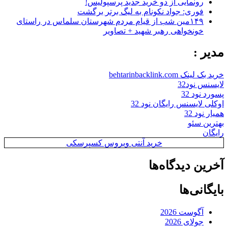
رونمایی از دو خرید جدید پرسپولیس!
فوری: جواد نکونام به لیگ برتر برگشت
۱۴۹مین شب از قیام مردم شهرستان سلماس در راستای
خونخواهی رهبر شهید + تصاویر
مدیر :
خرید بک لینک behtarinbacklink.com
لایسنس نود32
پسورد نود 32
اوکلی لایسنس رایگان نود 32
همیار نود 32
بهترین سئو
رایگان
خرید آنتی ویروس کسپرسکی
آخرین دیدگاه‌ها
بایگانی‌ها
آگوست 2026
جولای 2026