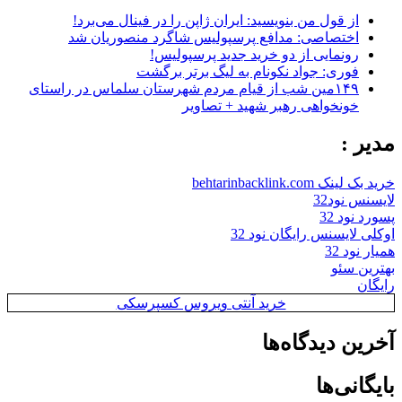
از قول من بنویسید: ایران ژاپن را در فینال می‌برد!
اختصاصی: مدافع پرسپولیس شاگرد منصوریان شد
رونمایی از دو خرید جدید پرسپولیس!
فوری: جواد نکونام به لیگ برتر برگشت
۱۴۹مین شب از قیام مردم شهرستان سلماس در راستای
خونخواهی رهبر شهید + تصاویر
مدیر :
خرید بک لینک behtarinbacklink.com
لایسنس نود32
پسورد نود 32
اوکلی لایسنس رایگان نود 32
همیار نود 32
بهترین سئو
رایگان
خرید آنتی ویروس کسپرسکی
آخرین دیدگاه‌ها
بایگانی‌ها