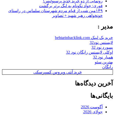
رونمایی از دو خرید جدید پرسپولیس!
فوری: جواد نکونام به لیگ برتر برگشت
۱۴۹مین شب از قیام مردم شهرستان سلماس در راستای
خونخواهی رهبر شهید + تصاویر
مدیر :
خرید بک لینک behtarinbacklink.com
لایسنس نود32
پسورد نود 32
اوکلی لایسنس رایگان نود 32
همیار نود 32
بهترین سئو
رایگان
خرید آنتی ویروس کسپرسکی
آخرین دیدگاه‌ها
بایگانی‌ها
آگوست 2026
جولای 2026