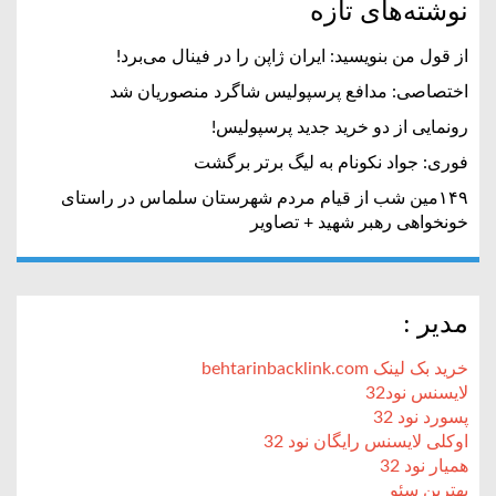
نوشته‌های تازه
از قول من بنویسید: ایران ژاپن را در فینال می‌برد!
اختصاصی: مدافع پرسپولیس شاگرد منصوریان شد
رونمایی از دو خرید جدید پرسپولیس!
فوری: جواد نکونام به لیگ برتر برگشت
۱۴۹مین شب از قیام مردم شهرستان سلماس در راستای
خونخواهی رهبر شهید + تصاویر
مدیر :
خرید بک لینک behtarinbacklink.com
لایسنس نود32
پسورد نود 32
اوکلی لایسنس رایگان نود 32
همیار نود 32
بهترین سئو