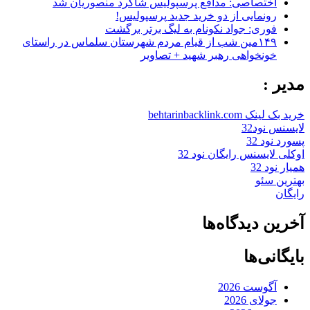
اختصاصی: مدافع پرسپولیس شاگرد منصوریان شد
رونمایی از دو خرید جدید پرسپولیس!
فوری: جواد نکونام به لیگ برتر برگشت
۱۴۹مین شب از قیام مردم شهرستان سلماس در راستای
خونخواهی رهبر شهید + تصاویر
مدیر :
خرید بک لینک behtarinbacklink.com
لایسنس نود32
پسورد نود 32
اوکلی لایسنس رایگان نود 32
همیار نود 32
بهترین سئو
رایگان
آخرین دیدگاه‌ها
بایگانی‌ها
آگوست 2026
جولای 2026