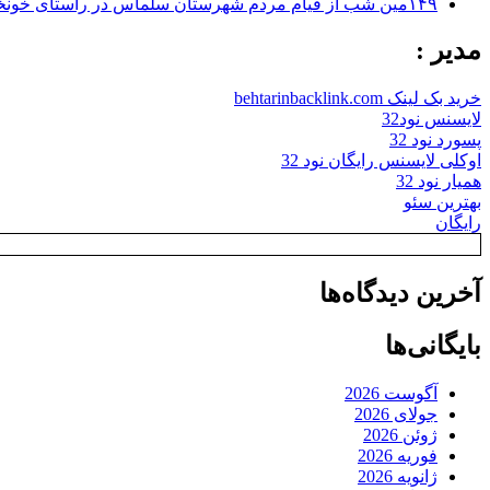
۱۴۹مین شب از قیام مردم شهرستان سلماس در راستای خونخواهی رهبر شهید + تصاویر
مدیر :
خرید بک لینک behtarinbacklink.com
لایسنس نود32
پسورد نود 32
اوکلی لایسنس رایگان نود 32
همیار نود 32
بهترین سئو
رایگان
آخرین دیدگاه‌ها
بایگانی‌ها
آگوست 2026
جولای 2026
ژوئن 2026
فوریه 2026
ژانویه 2026