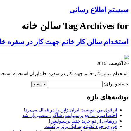
سیستم اطلاع رسانی
Tag Archives for سالن خانه
استخدام سالن کار خانم جهت کار در سفره خا
26 آگوست, 2016
استخدام سالن کار خانم جهت کار در سفره خانهایران استخدام استخدا
جستجو برای:
نوشته‌های تازه
از قول من بنویسید: ایران ژاپن را در فینال می‌برد!
اختصاصی: مدافع پرسپولیس شاگرد منصوریان شد
رونمایی از دو خرید جدید پرسپولیس!
فوری: جواد نکونام به لیگ برتر برگشت