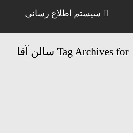
سیستم اطلاع رسانی
Tag Archives for سالن آقا
استخدامی سالن کار ( آقا )
24 آگوست, 2016
استخدامی سالن کار ( آقا )استخدام دهوند استخدامی سالن کار