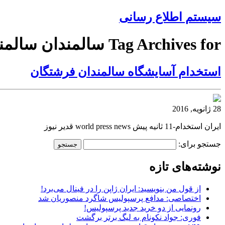
سیستم اطلاع رسانی
Tag Archives for سالمندان سالمندان
استخدام آسایشگاه سالمندان فرشتگان
28 ژانویه, 2016
ایران استخدام-11 ثانیه پیش world press news قدیر نیوز
جستجو برای:
نوشته‌های تازه
از قول من بنویسید: ایران ژاپن را در فینال می‌برد!
اختصاصی: مدافع پرسپولیس شاگرد منصوریان شد
رونمایی از دو خرید جدید پرسپولیس!
فوری: جواد نکونام به لیگ برتر برگشت