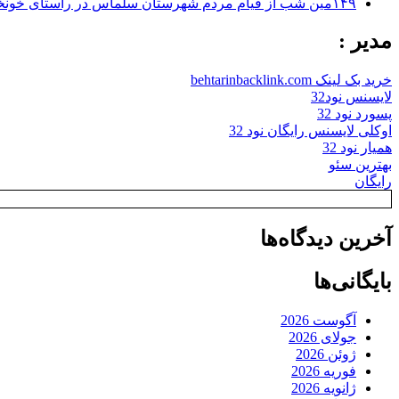
۱۴۹مین شب از قیام مردم شهرستان سلماس در راستای خونخواهی رهبر شهید + تصاویر
مدیر :
خرید بک لینک behtarinbacklink.com
لایسنس نود32
پسورد نود 32
اوکلی لایسنس رایگان نود 32
همیار نود 32
بهترین سئو
رایگان
آخرین دیدگاه‌ها
بایگانی‌ها
آگوست 2026
جولای 2026
ژوئن 2026
فوریه 2026
ژانویه 2026