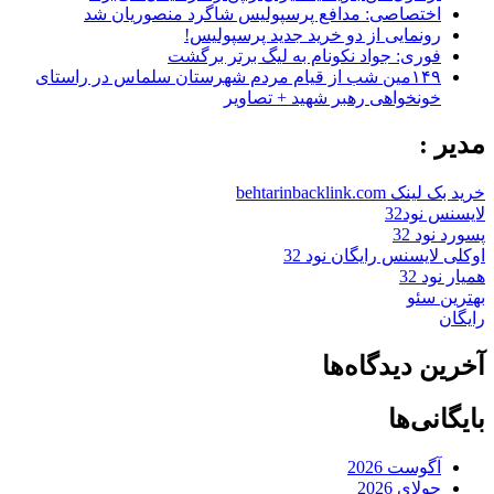
اختصاصی: مدافع پرسپولیس شاگرد منصوریان شد
رونمایی از دو خرید جدید پرسپولیس!
فوری: جواد نکونام به لیگ برتر برگشت
۱۴۹مین شب از قیام مردم شهرستان سلماس در راستای
خونخواهی رهبر شهید + تصاویر
مدیر :
خرید بک لینک behtarinbacklink.com
لایسنس نود32
پسورد نود 32
اوکلی لایسنس رایگان نود 32
همیار نود 32
بهترین سئو
رایگان
آخرین دیدگاه‌ها
بایگانی‌ها
آگوست 2026
جولای 2026