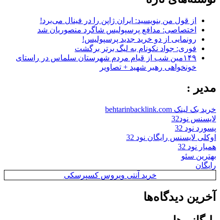
از قول من بنویسید: ایران ژاپن را در فینال می‌برد!
اختصاصی: مدافع پرسپولیس شاگرد منصوریان شد
رونمایی از دو خرید جدید پرسپولیس!
فوری: جواد نکونام به لیگ برتر برگشت
۱۴۹مین شب از قیام مردم شهرستان سلماس در راستای
خونخواهی رهبر شهید + تصاویر
مدیر :
خرید بک لینک behtarinbacklink.com
لایسنس نود32
پسورد نود 32
اوکلی لایسنس رایگان نود 32
همیار نود 32
بهترین سئو
رایگان
خرید آنتی ویروس کسپرسکی
آخرین دیدگاه‌ها