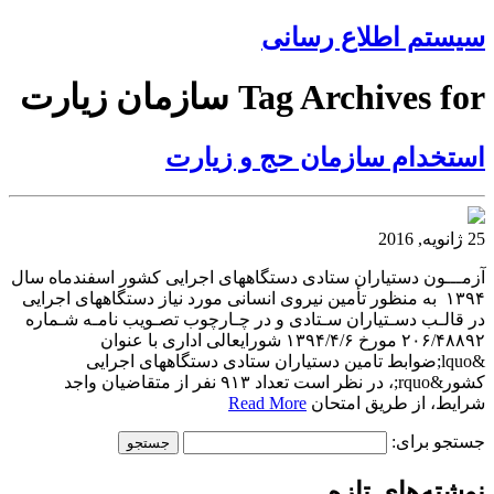
سیستم اطلاع رسانی
Tag Archives for سازمان زیارت
استخدام سازمان حج و زیارت
25 ژانویه, 2016
آزمـــون دستیاران ستادی دستگاههای اجرایی کشور اسفندماه سال
۱۳۹۴ به منظور تأمین نیروی انسانی مورد نیاز دستگاههای اجرایی
در قالـب دسـتیاران سـتادی و در چـارچوب تصـویب نامـه شـماره
۲۰۶/۴۸۸۹۲ مورخ ۱۳۹۴/۴/۶ شورایعالی اداری با عنوان
&lquo;ضوابط تامین دستیاران ستادی دستگاههای اجرایی
کشور&rquo;، در نظر است تعداد ۹۱۳ نفر از متقاضیان واجد
شرایط، از طریق امتحان
Read More
جستجو برای:
نوشته‌های تازه