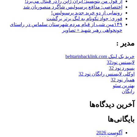
از قول من بنویسید: ایران ژاپن را در فینال می‌برد!
اختصاصی: مدافع پرسپولیس شاگرد منصوریان شد
رونمایی از دو خرید جدید پرسپولیس!
فوری: جواد نکونام به لیگ برتر برگشت
۱۴۹مین شب از قیام مردم شهرستان سلماس در راستای
خونخواهی رهبر شهید + تصاویر
مدیر :
خرید بک لینک behtarinbacklink.com
لایسنس نود32
پسورد نود 32
اوکلی لایسنس رایگان نود 32
همیار نود 32
بهترین سئو
رایگان
آخرین دیدگاه‌ها
بایگانی‌ها
آگوست 2026