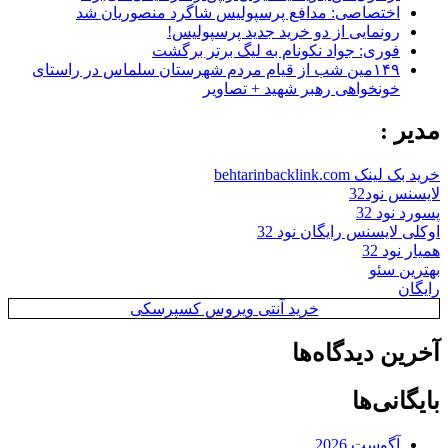
اختصاصی: مدافع پرسپولیس شاگرد منصوریان شد
رونمایی از دو خرید جدید پرسپولیس!
فوری: جواد نکونام به لیگ برتر برگشت
۱۴۹مین شب از قیام مردم شهرستان سلماس در راستای
خونخواهی رهبر شهید + تصاویر
مدیر :
خرید بک لینک behtarinbacklink.com
لایسنس نود32
پسورد نود 32
اوکلی لایسنس رایگان نود 32
همیار نود 32
بهترین سئو
رایگان
خرید آنتی ویروس کسپرسکی
آخرین دیدگاه‌ها
بایگانی‌ها
آگوست 2026