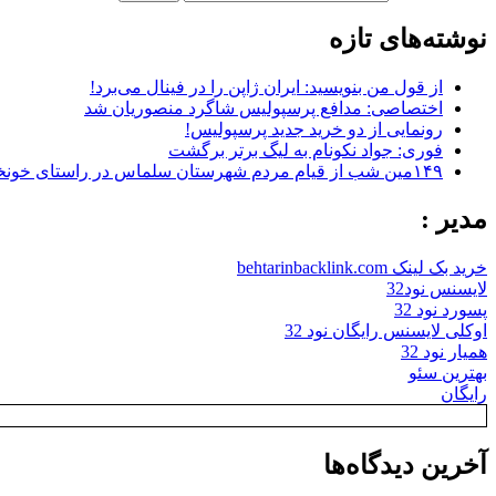
نوشته‌های تازه
از قول من بنویسید: ایران ژاپن را در فینال می‌برد!
اختصاصی: مدافع پرسپولیس شاگرد منصوریان شد
رونمایی از دو خرید جدید پرسپولیس!
فوری: جواد نکونام به لیگ برتر برگشت
۱۴۹مین شب از قیام مردم شهرستان سلماس در راستای خونخواهی رهبر شهید + تصاویر
مدیر :
خرید بک لینک behtarinbacklink.com
لایسنس نود32
پسورد نود 32
اوکلی لایسنس رایگان نود 32
همیار نود 32
بهترین سئو
رایگان
آخرین دیدگاه‌ها