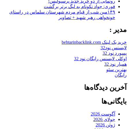
رونمایی از دو خرید جدید پرسپولیس!
فوری: جواد نکونام به لیگ برتر برگشت
۱۴۹مین شب از قیام مردم شهرستان سلماس در راستای
خونخواهی رهبر شهید + تصاویر
مدیر :
خرید بک لینک behtarinbacklink.com
لایسنس نود32
پسورد نود 32
اوکلی لایسنس رایگان نود 32
همیار نود 32
بهترین سئو
رایگان
آخرین دیدگاه‌ها
بایگانی‌ها
آگوست 2026
جولای 2026
ژوئن 2026