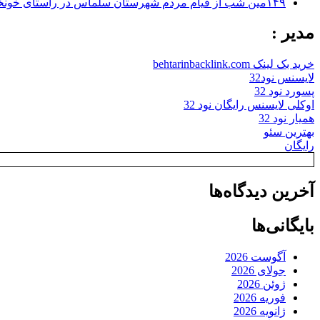
۱۴۹مین شب از قیام مردم شهرستان سلماس در راستای خونخواهی رهبر شهید + تصاویر
مدیر :
خرید بک لینک behtarinbacklink.com
لایسنس نود32
پسورد نود 32
اوکلی لایسنس رایگان نود 32
همیار نود 32
بهترین سئو
رایگان
آخرین دیدگاه‌ها
بایگانی‌ها
آگوست 2026
جولای 2026
ژوئن 2026
فوریه 2026
ژانویه 2026