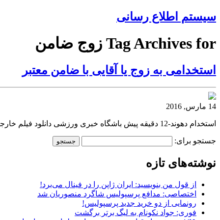
سیستم اطلاع رسانی
Tag Archives for زوج ضامن
استخدامی به زوج یا آقایی با ضامن معتبر
14 مارس, 2016
استخدام دهوند-12 دقیقه پیش باشگاه خبری ورزشی دانلود فیلم خارجی
جستجو برای:
نوشته‌های تازه
از قول من بنویسید: ایران ژاپن را در فینال می‌برد!
اختصاصی: مدافع پرسپولیس شاگرد منصوریان شد
رونمایی از دو خرید جدید پرسپولیس!
فوری: جواد نکونام به لیگ برتر برگشت