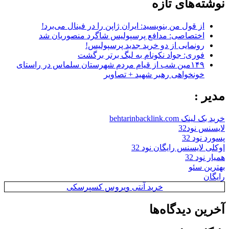
نوشته‌های تازه
از قول من بنویسید: ایران ژاپن را در فینال می‌برد!
اختصاصی: مدافع پرسپولیس شاگرد منصوریان شد
رونمایی از دو خرید جدید پرسپولیس!
فوری: جواد نکونام به لیگ برتر برگشت
۱۴۹مین شب از قیام مردم شهرستان سلماس در راستای
خونخواهی رهبر شهید + تصاویر
مدیر :
خرید بک لینک behtarinbacklink.com
لایسنس نود32
پسورد نود 32
اوکلی لایسنس رایگان نود 32
همیار نود 32
بهترین سئو
رایگان
خرید آنتی ویروس کسپرسکی
آخرین دیدگاه‌ها