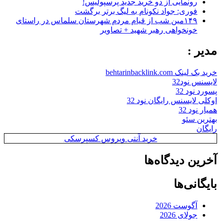
رونمایی از دو خرید جدید پرسپولیس!
فوری: جواد نکونام به لیگ برتر برگشت
۱۴۹مین شب از قیام مردم شهرستان سلماس در راستای
خونخواهی رهبر شهید + تصاویر
مدیر :
خرید بک لینک behtarinbacklink.com
لایسنس نود32
پسورد نود 32
اوکلی لایسنس رایگان نود 32
همیار نود 32
بهترین سئو
رایگان
خرید آنتی ویروس کسپرسکی
آخرین دیدگاه‌ها
بایگانی‌ها
آگوست 2026
جولای 2026