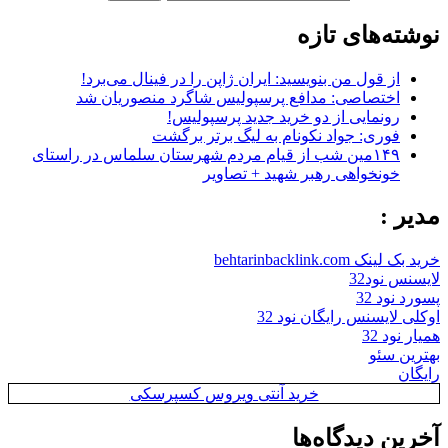
نوشته‌های تازه
از قول من بنویسید: ایران ژاپن را در فینال می‌برد!
اختصاصی: مدافع پرسپولیس شاگرد منصوریان شد
رونمایی از دو خرید جدید پرسپولیس!
فوری: جواد نکونام به لیگ برتر برگشت
۱۴۹مین شب از قیام مردم شهرستان سلماس در راستای
خونخواهی رهبر شهید + تصاویر
مدیر :
خرید بک لینک behtarinbacklink.com
لایسنس نود32
پسورد نود 32
اوکلی لایسنس رایگان نود 32
همیار نود 32
بهترین سئو
رایگان
خرید آنتی ویروس کسپرسکی
آخرین دیدگاه‌ها