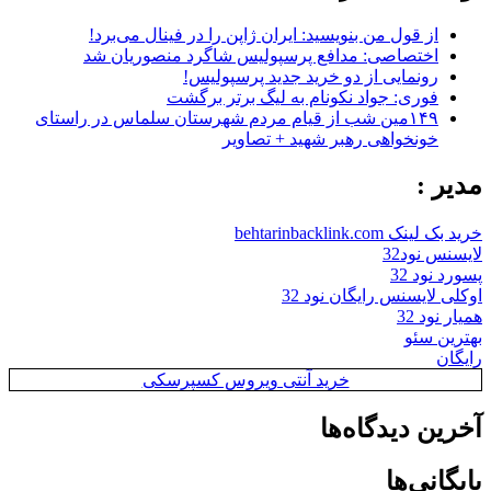
از قول من بنویسید: ایران ژاپن را در فینال می‌برد!
اختصاصی: مدافع پرسپولیس شاگرد منصوریان شد
رونمایی از دو خرید جدید پرسپولیس!
فوری: جواد نکونام به لیگ برتر برگشت
۱۴۹مین شب از قیام مردم شهرستان سلماس در راستای
خونخواهی رهبر شهید + تصاویر
مدیر :
خرید بک لینک behtarinbacklink.com
لایسنس نود32
پسورد نود 32
اوکلی لایسنس رایگان نود 32
همیار نود 32
بهترین سئو
رایگان
خرید آنتی ویروس کسپرسکی
آخرین دیدگاه‌ها
بایگانی‌ها