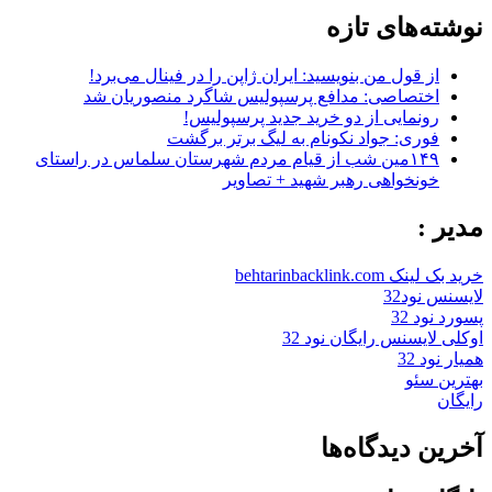
نوشته‌های تازه
از قول من بنویسید: ایران ژاپن را در فینال می‌برد!
اختصاصی: مدافع پرسپولیس شاگرد منصوریان شد
رونمایی از دو خرید جدید پرسپولیس!
فوری: جواد نکونام به لیگ برتر برگشت
۱۴۹مین شب از قیام مردم شهرستان سلماس در راستای
خونخواهی رهبر شهید + تصاویر
مدیر :
خرید بک لینک behtarinbacklink.com
لایسنس نود32
پسورد نود 32
اوکلی لایسنس رایگان نود 32
همیار نود 32
بهترین سئو
رایگان
آخرین دیدگاه‌ها