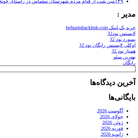
۱۴۹مین شب از قیام مردم شهرستان سلماس در راستای خونخواهی رهبر شهید + تصاویر
مدیر :
خرید بک لینک behtarinbacklink.com
لایسنس نود32
پسورد نود 32
اوکلی لایسنس رایگان نود 32
همیار نود 32
بهترین سئو
رایگان
آخرین دیدگاه‌ها
بایگانی‌ها
آگوست 2026
جولای 2026
ژوئن 2026
فوریه 2026
ژانویه 2026