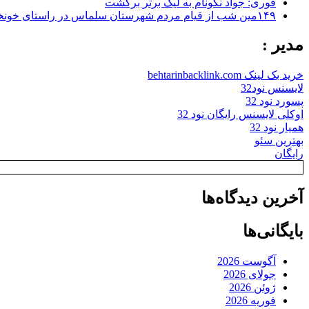
فوری: جواد نکونام به لیگ برتر برگشت
۱۴۹مین شب از قیام مردم شهرستان سلماس در راستای خونخواهی رهبر شهید + تصاویر
مدیر :
خرید بک لینک behtarinbacklink.com
لایسنس نود32
پسورد نود 32
اوکلی لایسنس رایگان نود 32
همیار نود 32
بهترین سئو
رایگان
آخرین دیدگاه‌ها
بایگانی‌ها
آگوست 2026
جولای 2026
ژوئن 2026
فوریه 2026