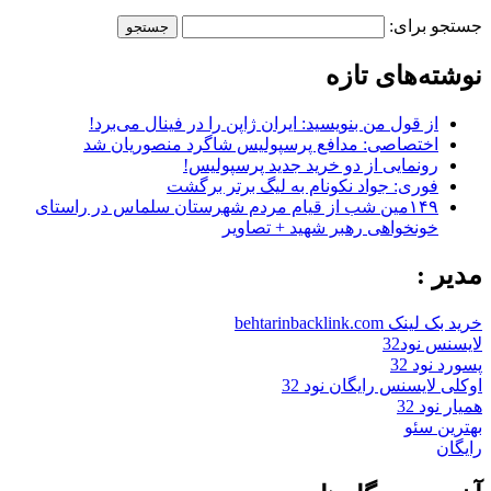
جستجو برای:
نوشته‌های تازه
از قول من بنویسید: ایران ژاپن را در فینال می‌برد!
اختصاصی: مدافع پرسپولیس شاگرد منصوریان شد
رونمایی از دو خرید جدید پرسپولیس!
فوری: جواد نکونام به لیگ برتر برگشت
۱۴۹مین شب از قیام مردم شهرستان سلماس در راستای
خونخواهی رهبر شهید + تصاویر
مدیر :
خرید بک لینک behtarinbacklink.com
لایسنس نود32
پسورد نود 32
اوکلی لایسنس رایگان نود 32
همیار نود 32
بهترین سئو
رایگان