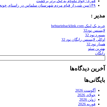
فوری: جواد نکونام به لیگ برتر برگشت
۱۴۹مین شب از قیام مردم شهرستان سلماس در راستای خونخواهی رهبر شهید + تصاویر
مدیر :
خرید بک لینک behtarinbacklink.com
لایسنس نود32
پسورد نود 32
اوکلی لایسنس رایگان نود 32
همیار نود 32
بهترین سئو
رایگان
آخرین دیدگاه‌ها
بایگانی‌ها
آگوست 2026
جولای 2026
ژوئن 2026
فوریه 2026