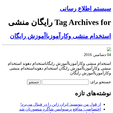
سیستم اطلاع رسانی
Tag Archives for رایگان منشی
استخدام منشی وکارآموزباآموزش رایگان
04 دسامبر, 2016
استخدام منشی وکارآموزباآموزش رایگاناستخدام دهوند استخدام
منشی وکارآموزباآموزش رایگان استخدام دهونداستخدام منشی
وکارآموزباآموزش رایگان
جستجو برای:
نوشته‌های تازه
از قول من بنویسید: ایران ژاپن را در فینال می‌برد!
اختصاصی: مدافع پرسپولیس شاگرد منصوریان شد