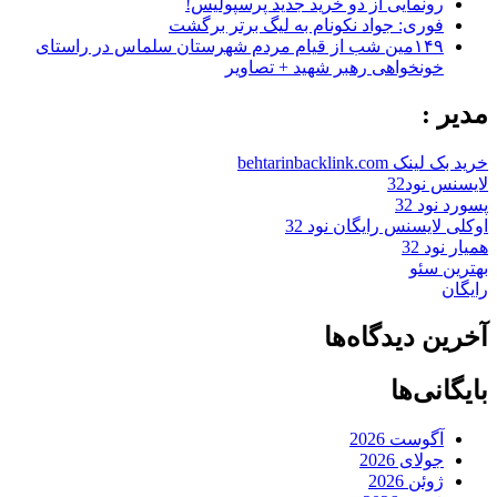
رونمایی از دو خرید جدید پرسپولیس!
فوری: جواد نکونام به لیگ برتر برگشت
۱۴۹مین شب از قیام مردم شهرستان سلماس در راستای
خونخواهی رهبر شهید + تصاویر
مدیر :
خرید بک لینک behtarinbacklink.com
لایسنس نود32
پسورد نود 32
اوکلی لایسنس رایگان نود 32
همیار نود 32
بهترین سئو
رایگان
آخرین دیدگاه‌ها
بایگانی‌ها
آگوست 2026
جولای 2026
ژوئن 2026