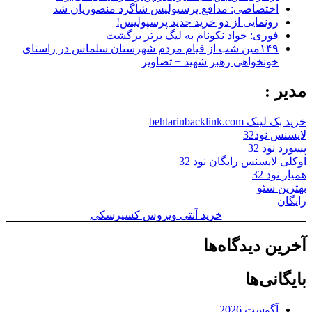
اختصاصی: مدافع پرسپولیس شاگرد منصوریان شد
رونمایی از دو خرید جدید پرسپولیس!
فوری: جواد نکونام به لیگ برتر برگشت
۱۴۹مین شب از قیام مردم شهرستان سلماس در راستای
خونخواهی رهبر شهید + تصاویر
مدیر :
خرید بک لینک behtarinbacklink.com
لایسنس نود32
پسورد نود 32
اوکلی لایسنس رایگان نود 32
همیار نود 32
بهترین سئو
رایگان
خرید آنتی ویروس کسپرسکی
آخرین دیدگاه‌ها
بایگانی‌ها
آگوست 2026