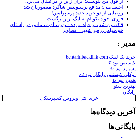
از قول من بنویسید: ایران ژاپن را در فینال می‌برد!
اختصاصی: مدافع پرسپولیس شاگرد منصوریان شد
رونمایی از دو خرید جدید پرسپولیس!
فوری: جواد نکونام به لیگ برتر برگشت
۱۴۹مین شب از قیام مردم شهرستان سلماس در راستای
خونخواهی رهبر شهید + تصاویر
مدیر :
خرید بک لینک behtarinbacklink.com
لایسنس نود32
پسورد نود 32
اوکلی لایسنس رایگان نود 32
همیار نود 32
بهترین سئو
رایگان
خرید آنتی ویروس کسپرسکی
آخرین دیدگاه‌ها
بایگانی‌ها