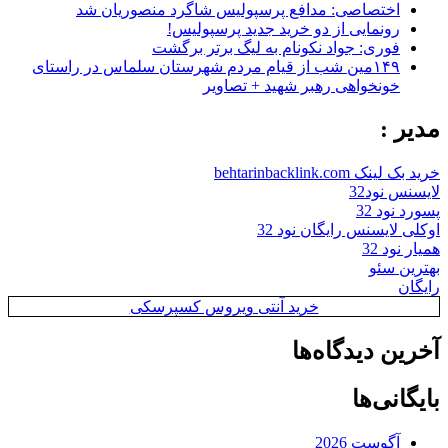
اختصاصی: مدافع پرسپولیس شاگرد منصوریان شد
رونمایی از دو خرید جدید پرسپولیس!
فوری: جواد نکونام به لیگ برتر برگشت
۱۴۹مین شب از قیام مردم شهرستان سلماس در راستای
خونخواهی رهبر شهید + تصاویر
مدیر :
خرید بک لینک behtarinbacklink.com
لایسنس نود32
پسورد نود 32
اوکلی لایسنس رایگان نود 32
همیار نود 32
بهترین سئو
رایگان
خرید آنتی ویروس کسپرسکی
آخرین دیدگاه‌ها
بایگانی‌ها
آگوست 2026