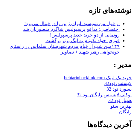
نوشته‌های تازه
از قول من بنویسید: ایران ژاپن را در فینال می‌برد!
اختصاصی: مدافع پرسپولیس شاگرد منصوریان شد
رونمایی از دو خرید جدید پرسپولیس!
فوری: جواد نکونام به لیگ برتر برگشت
۱۴۹مین شب از قیام مردم شهرستان سلماس در راستای
خونخواهی رهبر شهید + تصاویر
مدیر :
خرید بک لینک behtarinbacklink.com
لایسنس نود32
پسورد نود 32
اوکلی لایسنس رایگان نود 32
همیار نود 32
بهترین سئو
رایگان
آخرین دیدگاه‌ها