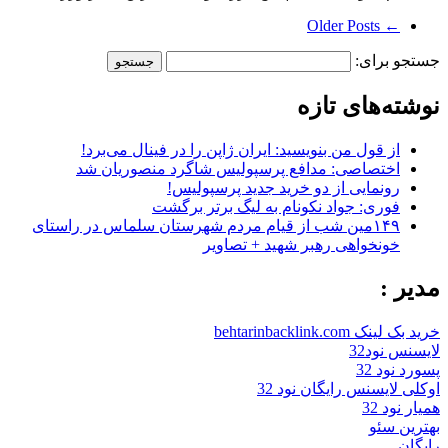
← Older Posts
جستجو برای:
نوشته‌های تازه
از قول من بنویسید: ایران ژاپن را در فینال می‌برد!
اختصاصی: مدافع پرسپولیس شاگرد منصوریان شد
رونمایی از دو خرید جدید پرسپولیس!
فوری: جواد نکونام به لیگ برتر برگشت
۱۴۹مین شب از قیام مردم شهرستان سلماس در راستای
خونخواهی رهبر شهید + تصاویر
مدیر :
خرید بک لینک behtarinbacklink.com
لایسنس نود32
پسورد نود 32
اوکلی لایسنس رایگان نود 32
همیار نود 32
بهترین سئو
رایگان