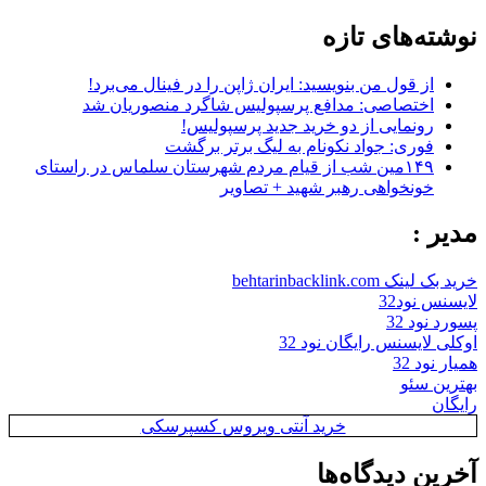
نوشته‌های تازه
از قول من بنویسید: ایران ژاپن را در فینال می‌برد!
اختصاصی: مدافع پرسپولیس شاگرد منصوریان شد
رونمایی از دو خرید جدید پرسپولیس!
فوری: جواد نکونام به لیگ برتر برگشت
۱۴۹مین شب از قیام مردم شهرستان سلماس در راستای
خونخواهی رهبر شهید + تصاویر
مدیر :
خرید بک لینک behtarinbacklink.com
لایسنس نود32
پسورد نود 32
اوکلی لایسنس رایگان نود 32
همیار نود 32
بهترین سئو
رایگان
خرید آنتی ویروس کسپرسکی
آخرین دیدگاه‌ها