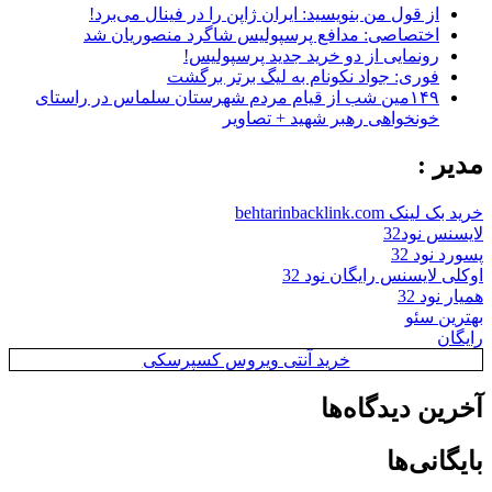
از قول من بنویسید: ایران ژاپن را در فینال می‌برد!
اختصاصی: مدافع پرسپولیس شاگرد منصوریان شد
رونمایی از دو خرید جدید پرسپولیس!
فوری: جواد نکونام به لیگ برتر برگشت
۱۴۹مین شب از قیام مردم شهرستان سلماس در راستای
خونخواهی رهبر شهید + تصاویر
مدیر :
خرید بک لینک behtarinbacklink.com
لایسنس نود32
پسورد نود 32
اوکلی لایسنس رایگان نود 32
همیار نود 32
بهترین سئو
رایگان
خرید آنتی ویروس کسپرسکی
آخرین دیدگاه‌ها
بایگانی‌ها