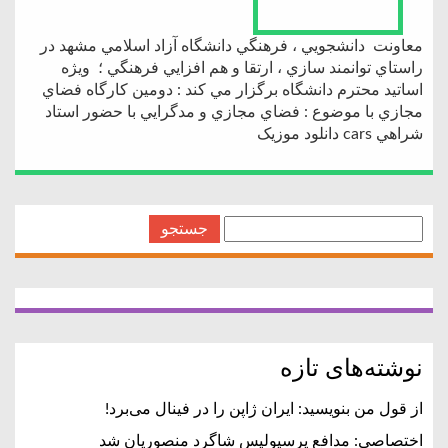
معاونت دانشجويي ، فرهنگي دانشگاه آزاد اسلامي مشهد در
راستاي توانمند سازي ، ارتقا و هم افزايي فرهنگي ؛ ويژه
اساتيد محترم دانشگاه برگزار مي كند : دومين كارگاه فضاي
مجازي با موضوع : فضاي مجازي و مدگرايي با حضور استاد
شراهي cars دانلود موزیک
جستجو
برای:
نوشته‌های تازه
از قول من بنویسید: ایران ژاپن را در فینال می‌برد!
اختصاصی: مدافع پرسپولیس شاگرد منصوریان شد