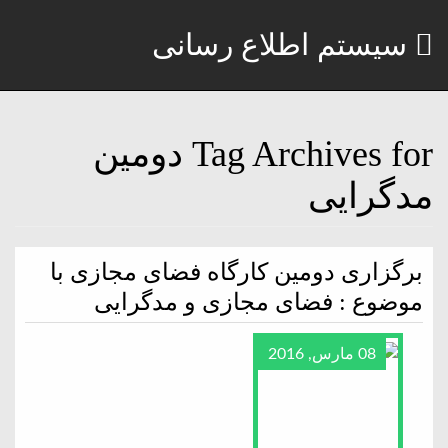
سیستم اطلاع رسانی
Tag Archives for دومين
مدگرايى
برگزارى دومين كارگاه فضاى مجازى با
موضوع : فضاى مجازى و مدگرايى
08 مارس, 2016