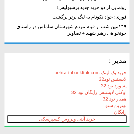
رونمایی از دو خرید جدید پرسپولیس!
فوری: جواد نکونام به لیگ برتر برگشت
۱۴۹مین شب از قیام مردم شهرستان سلماس در راستای
خونخواهی رهبر شهید + تصاویر
مدیر :
خرید بک لینک behtarinbacklink.com
لایسنس نود32
پسورد نود 32
اوکلی لایسنس رایگان نود 32
همیار نود 32
بهترین سئو
رایگان
خرید آنتی ویروس کسپرسکی