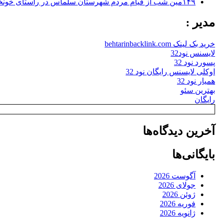
۱۴۹مین شب از قیام مردم شهرستان سلماس در راستای خونخواهی رهبر شهید + تصاویر
مدیر :
خرید بک لینک behtarinbacklink.com
لایسنس نود32
پسورد نود 32
اوکلی لایسنس رایگان نود 32
همیار نود 32
بهترین سئو
رایگان
آخرین دیدگاه‌ها
بایگانی‌ها
آگوست 2026
جولای 2026
ژوئن 2026
فوریه 2026
ژانویه 2026