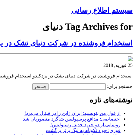
سیستم اطلاع رسانی
Tag Archives for دنیای
استخدام فروشنده در شرکت دنیای تشک در یز
25 فوریه, 2018
استخدام فروشنده در شرکت دنیای تشک در یزدکندو استخدام فروشند
جستجو برای:
نوشته‌های تازه
از قول من بنویسید: ایران ژاپن را در فینال می‌برد!
اختصاصی: مدافع پرسپولیس شاگرد منصوریان شد
رونمایی از دو خرید جدید پرسپولیس!
فوری: جواد نکونام به لیگ برتر برگشت