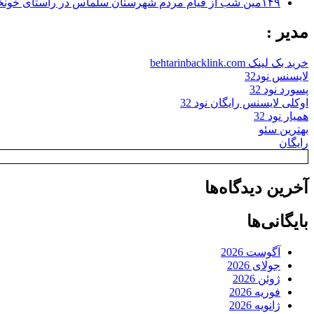
۱۴۹مین شب از قیام مردم شهرستان سلماس در راستای خونخواهی رهبر شهید + تصاویر
مدیر :
خرید بک لینک behtarinbacklink.com
لایسنس نود32
پسورد نود 32
اوکلی لایسنس رایگان نود 32
همیار نود 32
بهترین سئو
رایگان
آخرین دیدگاه‌ها
بایگانی‌ها
آگوست 2026
جولای 2026
ژوئن 2026
فوریه 2026
ژانویه 2026