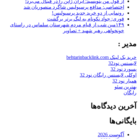
از قول من بنویسید: ایران ژاپن را در فینال می‌برد!
اختصاصی: مدافع پرسپولیس شاگرد منصوریان شد
رونمایی از دو خرید جدید پرسپولیس!
فوری: جواد نکونام به لیگ برتر برگشت
۱۴۹مین شب از قیام مردم شهرستان سلماس در راستای
خونخواهی رهبر شهید + تصاویر
مدیر :
خرید بک لینک behtarinbacklink.com
لایسنس نود32
پسورد نود 32
اوکلی لایسنس رایگان نود 32
همیار نود 32
بهترین سئو
رایگان
آخرین دیدگاه‌ها
بایگانی‌ها
آگوست 2026