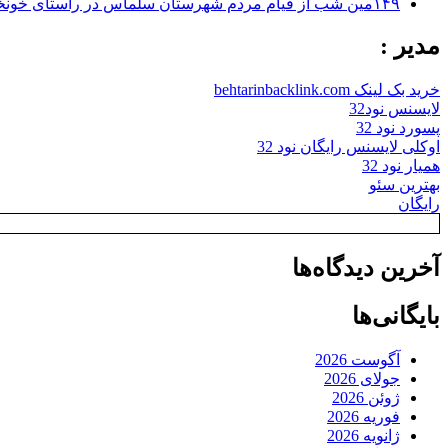
۱۴۹مین شب از قیام مردم شهرستان سلماس در راستای خونخواهی رهبر شهید + تصاویر
مدیر :
خرید بک لینک behtarinbacklink.com
لایسنس نود32
پسورد نود 32
اوکلی لایسنس رایگان نود 32
همیار نود 32
بهترین سئو
رایگان
آخرین دیدگاه‌ها
بایگانی‌ها
آگوست 2026
جولای 2026
ژوئن 2026
فوریه 2026
ژانویه 2026