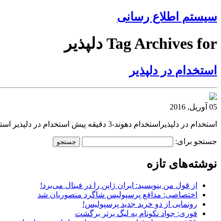
سیستم اطلاع رسانی
Tag Archives for دلپذیر
استخدام در دلپذیر
05 آوریل, 2016
استخدام در دلپذیراستخدام دهوند-3 دقیقه پیش استخدام در دلپذیر استخدام دهوند-3 دقیقه پیشاستخدام در دلپذیر بک لینک
جستجو برای:
نوشته‌های تازه
از قول من بنویسید: ایران ژاپن را در فینال می‌برد!
اختصاصی: مدافع پرسپولیس شاگرد منصوریان شد
رونمایی از دو خرید جدید پرسپولیس!
فوری: جواد نکونام به لیگ برتر برگشت