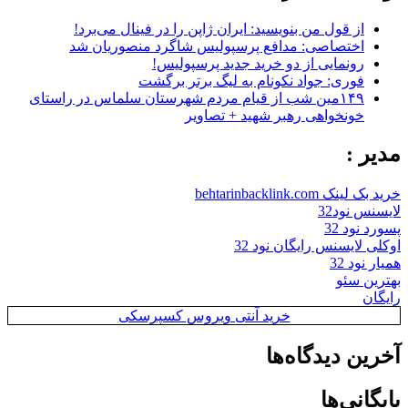
از قول من بنویسید: ایران ژاپن را در فینال می‌برد!
اختصاصی: مدافع پرسپولیس شاگرد منصوریان شد
رونمایی از دو خرید جدید پرسپولیس!
فوری: جواد نکونام به لیگ برتر برگشت
۱۴۹مین شب از قیام مردم شهرستان سلماس در راستای
خونخواهی رهبر شهید + تصاویر
مدیر :
خرید بک لینک behtarinbacklink.com
لایسنس نود32
پسورد نود 32
اوکلی لایسنس رایگان نود 32
همیار نود 32
بهترین سئو
رایگان
خرید آنتی ویروس کسپرسکی
آخرین دیدگاه‌ها
بایگانی‌ها