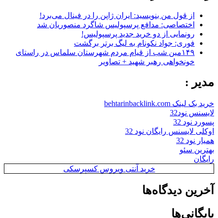
از قول من بنویسید: ایران ژاپن را در فینال می‌برد!
اختصاصی: مدافع پرسپولیس شاگرد منصوریان شد
رونمایی از دو خرید جدید پرسپولیس!
فوری: جواد نکونام به لیگ برتر برگشت
۱۴۹مین شب از قیام مردم شهرستان سلماس در راستای
خونخواهی رهبر شهید + تصاویر
مدیر :
خرید بک لینک behtarinbacklink.com
لایسنس نود32
پسورد نود 32
اوکلی لایسنس رایگان نود 32
همیار نود 32
بهترین سئو
رایگان
خرید آنتی ویروس کسپرسکی
آخرین دیدگاه‌ها
بایگانی‌ها